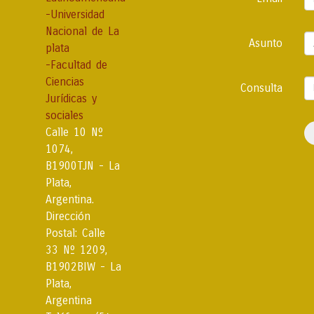
-Universidad
Nacional de La
Asunto
plata
-Facultad de
Ciencias
Consulta
Jurídicas y
sociales
Calle 10 Nº
1074,
B1900TJN - La
Plata,
Argentina.
Dirección
Postal: Calle
33 Nº 1209,
B1902BIW - La
Plata,
Argentina